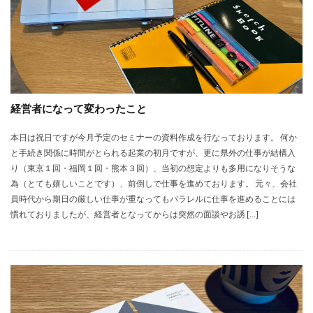
経営者になって変わったこと
本日は祝日ですが今月予定のセミナーの資料作成を行なっております。 何か
と手続き関係に時間がとられる起業の初月ですが、更に県外の仕事が結構入
り（東京１回・福岡１回・熊本３回）、当初の想定よりも多用になりそうな
為（とても嬉しいことです）、前倒しで仕事を進めております。 元々、会社
員時代から期日の厳しい仕事が重なってもパラレルに仕事を進めることには
慣れておりましたが、経営者となってからは突然の面談やお誘 […]