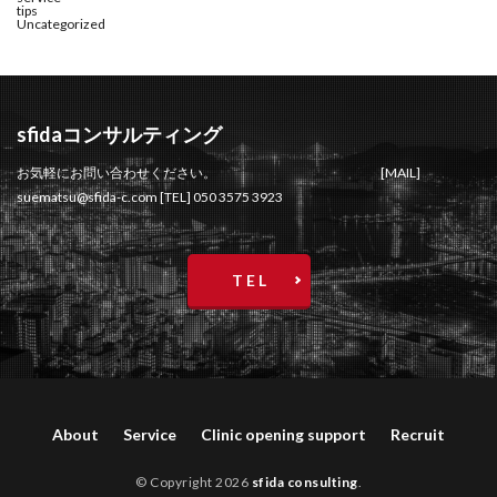
tips
Uncategorized
sfidaコンサルティング
お気軽にお問い合わせください。 [MAIL]
suematsu@sfida-c.com [TEL] 050 3575 3923
T E L
About
Service
Clinic opening support
Recruit
© Copyright 2026
sfida consulting
.