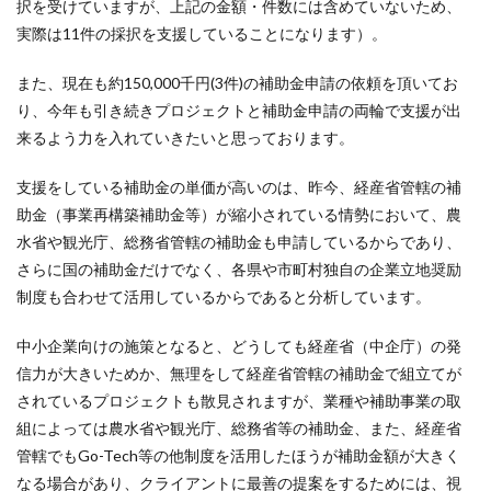
択を受けていますが、上記の金額・件数には含めていないため、
実際は11件の採択を支援していることになります）。
また、現在も約150,000千円(3件)の補助金申請の依頼を頂いてお
り、今年も引き続きプロジェクトと補助金申請の両輪で支援が出
来るよう力を入れていきたいと思っております。
支援をしている補助金の単価が高いのは、昨今、経産省管轄の補
助金（事業再構築補助金等）が縮小されている情勢において、農
水省や観光庁、総務省管轄の補助金も申請しているからであり、
さらに国の補助金だけでなく、各県や市町村独自の企業立地奨励
制度も合わせて活用しているからであると分析しています。
中小企業向けの施策となると、どうしても経産省（中企庁）の発
信力が大きいためか、無理をして経産省管轄の補助金で組立てが
されているプロジェクトも散見されますが、業種や補助事業の取
組によっては農水省や観光庁、総務省等の補助金、また、経産省
管轄でもGo-Tech等の他制度を活用したほうが補助金額が大きく
なる場合があり、クライアントに最善の提案をするためには、視