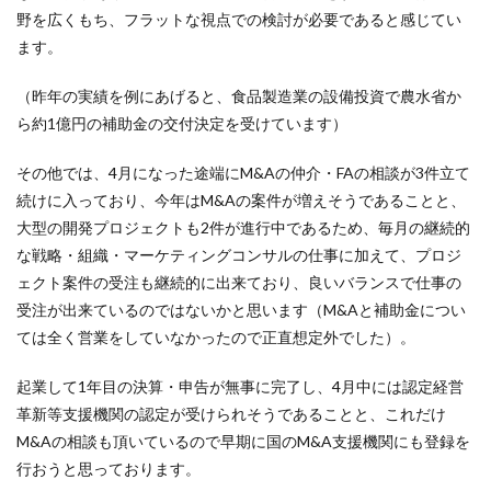
野を広くもち、フラットな視点での検討が必要であると感じてい
ます。
（昨年の実績を例にあげると、食品製造業の設備投資で農水省か
ら約1億円の補助金の交付決定を受けています）
その他では、4月になった途端にM&Aの仲介・FAの相談が3件立て
続けに入っており、今年はM&Aの案件が増えそうであることと、
大型の開発プロジェクトも2件が進行中であるため、毎月の継続的
な戦略・組織・マーケティングコンサルの仕事に加えて、プロジ
ェクト案件の受注も継続的に出来ており、良いバランスで仕事の
受注が出来ているのではないかと思います（M&Aと補助金につい
ては全く営業をしていなかったので正直想定外でした）。
起業して1年目の決算・申告が無事に完了し、4月中には認定経営
革新等支援機関の認定が受けられそうであることと、これだけ
M&Aの相談も頂いているので早期に国のM&A支援機関にも登録を
行おうと思っております。