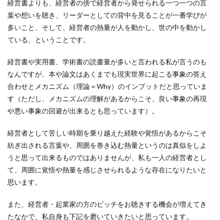
経営書よりも、経営者の傍で経営者から発せられる一つ一つの言
葉や想いを聴き、リーダーとしての背中を見ることが一番学びが
多いこと、そして、経営者の熱量が人を動かし、世の中を動かし
ている、ということです。
経営書や実用書、学術書の読書量が多いと言われる私が言うのも
なんですが、本や論文はあくまでも現実世界に起こる事象の答え
合わせとメカニズム（理論＝Why）のインプットだと思っていま
す（ただし、メカニズムの理解があるからこそ、良い事象の再現
や悪い事象の回避が出来るとも思っています）。
経営者として苦しい時期を乗り越えた経験や覚悟があるからこそ
紡ぎ出される言葉や、周囲を巻き込む熱量というのは真似をしよ
うと思って出来るものではありませんが、私も一人の経営者とし
て、周囲に覚悟や熱量を感じさせられるような存在になりたいと
思います。
また、経営者・起業家の方のピッチをお聴きする機会が増えてき
たなかで、私自身も下記を磨いていきたいと思っています。