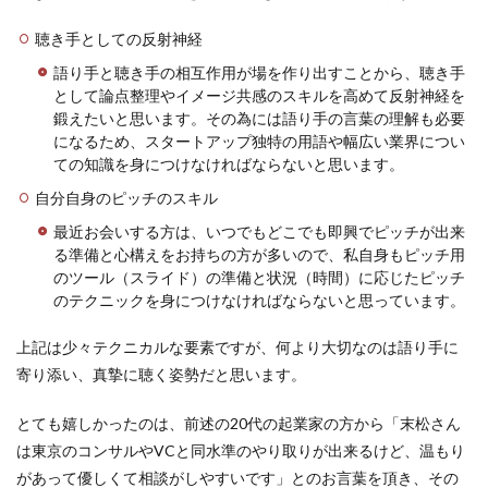
聴き手としての反射神経
語り手と聴き手の相互作用が場を作り出すことから、聴き手
として論点整理やイメージ共感のスキルを高めて反射神経を
鍛えたいと思います。その為には語り手の言葉の理解も必要
になるため、スタートアップ独特の用語や幅広い業界につい
ての知識を身につけなければならないと思います。
自分自身のピッチのスキル
最近お会いする方は、いつでもどこでも即興でピッチが出来
る準備と心構えをお持ちの方が多いので、私自身もピッチ用
のツール（スライド）の準備と状況（時間）に応じたピッチ
のテクニックを身につけなければならないと思っています。
上記は少々テクニカルな要素ですが、何より大切なのは語り手に
寄り添い、真摯に聴く姿勢だと思います。
とても嬉しかったのは、前述の20代の起業家の方から「末松さん
は東京のコンサルやVCと同水準のやり取りが出来るけど、温もり
があって優しくて相談がしやすいです」とのお言葉を頂き、その